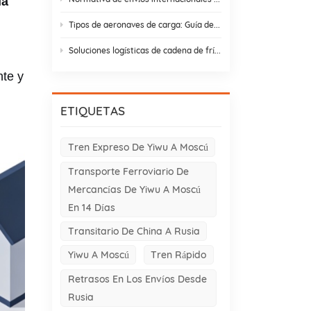
la
Tipos de aeronaves de carga: Guía de variantes de aviones de carga para el comercio entre Asia y Europa
Soluciones logísticas de cadena de frío: 9 elementos esenciales y estrategias de diseño
nte y
ETIQUETAS
Tren Expreso De Yiwu A Moscú
Transporte Ferroviario De
Mercancías De Yiwu A Moscú
En 14 Días
Transitario De China A Rusia
Yiwu A Moscú
Tren Rápido
Retrasos En Los Envíos Desde
Rusia