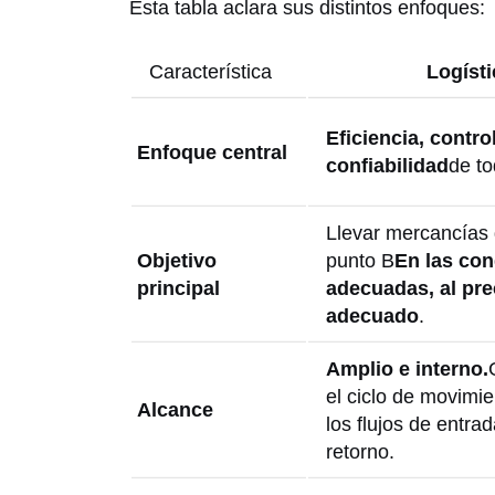
Esta tabla aclara sus distintos enfoques:
Característica
Logísti
Eficiencia, contro
Enfoque central
confiabilidad
de to
Llevar mercancías 
Objetivo
punto B
En las con
principal
adecuadas, al pre
adecuado
.
Amplio e interno.
el ciclo de movimie
Alcance
los flujos de entra
retorno.