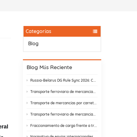
Categorías
Blog
Blog Más Reciente
Russia-Belarus DG Rule Sync 2026: Chemical & Lithium Battery Shipping Guide
Transporte ferroviario de mercancías de Yiwu a Moscú: ahora en 14 días. ¡Basta de retrasos en aduanas!
Transporte de mercancías por carretera: Encontrar un socio que realmente cumpla
Transporte ferroviario de mercancías entre China y Rusia: costes ocultos y cómo evitarlos.
Fraccionamiento de carga frente a transbordo: cómo elegir la mejor estrategia de envío.
eral
Normativa de envíos internacionales y cumplimiento normativo en el comercio electrónico | DR Trans