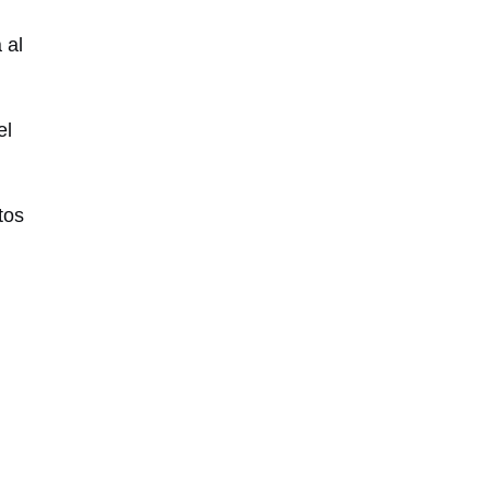
 al
el
tos