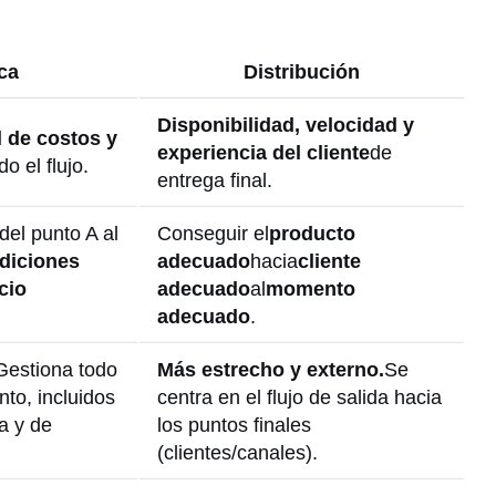
ca
Distribución
Disponibilidad, velocidad y
l de costos y
experiencia del cliente
de
do el flujo.
entrega final.
del punto A al
Conseguir el
producto
diciones
adecuado
hacia
cliente
cio
adecuado
al
momento
adecuado
.
Gestiona todo
Más estrecho y externo.
Se
nto, incluidos
centra en el flujo de salida hacia
da y de
los puntos finales
(clientes/canales).