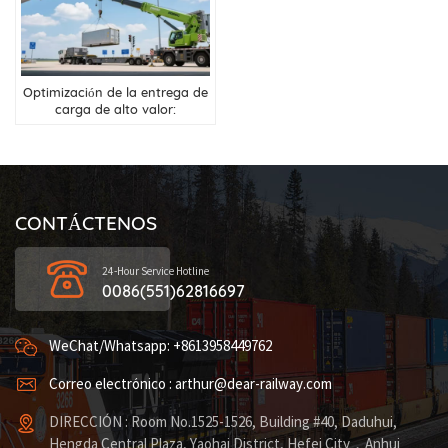
Optimización de la entrega de
carga de alto valor:
Soluciones integradas de
transporte terrestre y aéreo
de China a Rusia
CONTÁCTENOS
24-Hour Service Hotline
0086(551)62816697
WeChat/Whatsapp: +8613958449762
Correo electrónico : arthur@dear-railway.com
DIRECCIÓN : Room No.1525-1526, Building #40, Daduhui,
Hengda Central Plaza, Yaohai District, Hefei City，Anhui