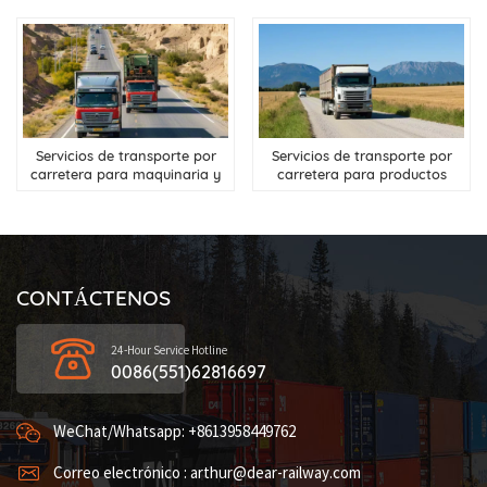
Servicios de transporte por
Servicios de transporte por
carretera para maquinaria y
carretera para productos
equipo desde China hasta Asia
agrícolas entre China y los
Central
cinco países de Asia Central
CONTÁCTENOS
24-Hour Service Hotline
0086(551)62816697
WeChat/Whatsapp: +8613958449762
Correo electrónico : arthur@dear-railway.com