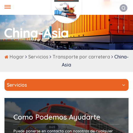
ESPAÑOL
China-Asia
Hogar
Servicios
Transporte por carretera
China-
Asia
Servicios
Como Podemos Ayudarte
Puede ponerse en contacto con nosotros de cualquier