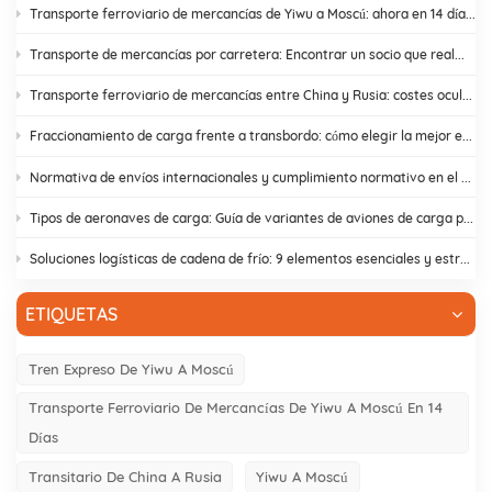
Transporte ferroviario de mercancías de Yiwu a Moscú: ahora en 14 días. ¡Basta de retrasos en aduanas!
Transporte de mercancías por carretera: Encontrar un socio que realmente cumpla
Transporte ferroviario de mercancías entre China y Rusia: costes ocultos y cómo evitarlos.
Fraccionamiento de carga frente a transbordo: cómo elegir la mejor estrategia de envío.
Normativa de envíos internacionales y cumplimiento normativo en el comercio electrónico | DR Trans
Tipos de aeronaves de carga: Guía de variantes de aviones de carga para el comercio entre Asia y Europa
Soluciones logísticas de cadena de frío: 9 elementos esenciales y estrategias de diseño
ETIQUETAS
Tren Expreso De Yiwu A Moscú
Transporte Ferroviario De Mercancías De Yiwu A Moscú En 14
Días
Transitario De China A Rusia
Yiwu A Moscú