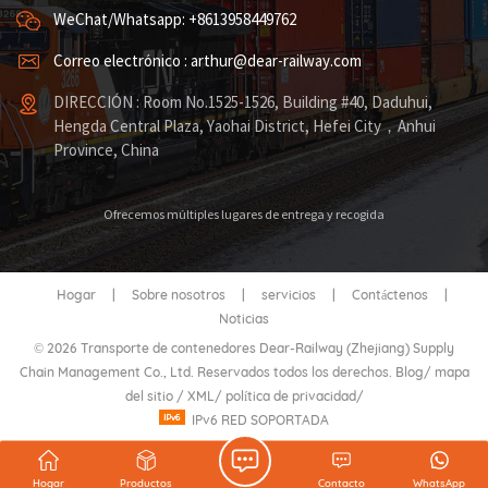
WeChat/Whatsapp: +8613958449762
Correo electrónico : arthur@dear-railway.com
DIRECCIÓN : Room No.1525-1526, Building #40, Daduhui,
Hengda Central Plaza, Yaohai District, Hefei City，Anhui
Province, China
Ofrecemos múltiples lugares de entrega y recogida
Hogar
|
Sobre nosotros
|
servicios
|
Contáctenos
|
Noticias
© 2026 Transporte de contenedores Dear-Railway (Zhejiang) Supply
Chain Management Co., Ltd. Reservados todos los derechos.
Blog
/
mapa
del sitio
/
XML
/
política de privacidad
/
IPv6 RED SOPORTADA
Hogar
Productos
Contacto
WhatsApp