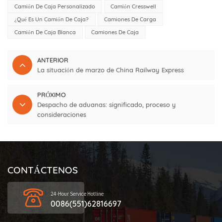
Camión De Caja Personalizado
Camión Cresswell
¿Qué Es Un Camión De Caja?
Camiones De Carga
Camión De Caja Blanca
Camiones De Caja
ANTERIOR
La situación de marzo de China Railway Express
PRÓXIMO
Despacho de aduanas: significado, proceso y
consideraciones
CONTÁCTENOS
24-Hour Service Hotline
0086(551)62816697