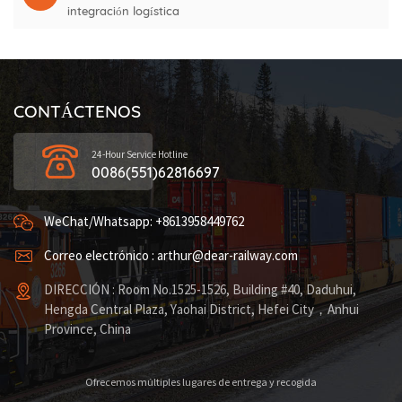
integración logística
CONTÁCTENOS
24-Hour Service Hotline
0086(551)62816697
WeChat/Whatsapp: +8613958449762
Correo electrónico : arthur@dear-railway.com
DIRECCIÓN : Room No.1525-1526, Building #40, Daduhui,
Hengda Central Plaza, Yaohai District, Hefei City，Anhui
Province, China
Ofrecemos múltiples lugares de entrega y recogida