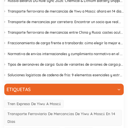
Russia-Belarus DG Rule Sync 2026: Chemical & Lithium Battery Shipping Guide
Transporte ferroviario de mercancías de Yiwu a Moscú: ahora en 14 días. ¡Basta de retrasos en aduanas!
Transporte de mercancías por carretera: Encontrar un socio que realmente cumpla
Transporte ferroviario de mercancías entre China y Rusia: costes ocultos y cómo evitarlos.
Fraccionamiento de carga frente a transbordo: cómo elegir la mejor estrategia de envío.
Normativa de envíos internacionales y cumplimiento normativo en el comercio electrónico | DR Trans
Tipos de aeronaves de carga: Guía de variantes de aviones de carga para el comercio entre Asia y Europa
Soluciones logísticas de cadena de frío: 9 elementos esenciales y estrategias de diseño
ETIQUETAS
Tren Expreso De Yiwu A Moscú
Transporte Ferroviario De Mercancías De Yiwu A Moscú En 14
Días