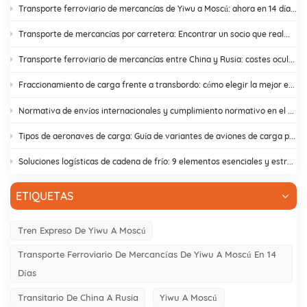
Transporte ferroviario de mercancías de Yiwu a Moscú: ahora en 14 días. ¡Basta de retrasos en aduanas!
Transporte de mercancías por carretera: Encontrar un socio que realmente cumpla
Transporte ferroviario de mercancías entre China y Rusia: costes ocultos y cómo evitarlos.
Fraccionamiento de carga frente a transbordo: cómo elegir la mejor estrategia de envío.
Normativa de envíos internacionales y cumplimiento normativo en el comercio electrónico | DR Trans
Tipos de aeronaves de carga: Guía de variantes de aviones de carga para el comercio entre Asia y Europa
Soluciones logísticas de cadena de frío: 9 elementos esenciales y estrategias de diseño
ETIQUETAS
Tren Expreso De Yiwu A Moscú
Transporte Ferroviario De Mercancías De Yiwu A Moscú En 14
Días
Transitario De China A Rusia
Yiwu A Moscú