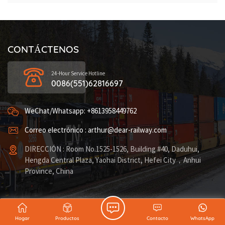
CONTÁCTENOS
24-Hour Service Hotline
0086(551)62816697
WeChat/Whatsapp: +8613958449762
Correo electrónico : arthur@dear-railway.com
DIRECCIÓN : Room No.1525-1526, Building #40, Daduhui,
Hengda Central Plaza, Yaohai District, Hefei City，Anhui
Province, China
Ofrecemos múltiples lugares de entrega y recogida
Hogar
Productos
Contacto
WhatsApp