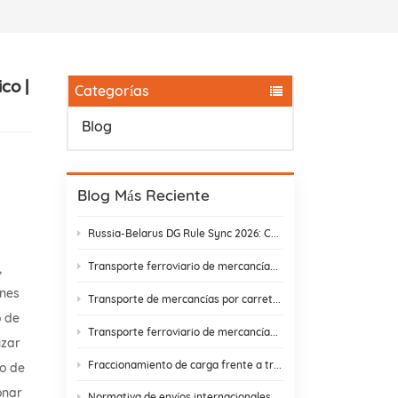
co |
Categorías
Blog
Blog Más Reciente
Russia-Belarus DG Rule Sync 2026: Chemical & Lithium Battery Shipping Guide
Transporte ferroviario de mercancías de Yiwu a Moscú: ahora en 14 días. ¡Basta de retrasos en aduanas!
,
ones
Transporte de mercancías por carretera: Encontrar un socio que realmente cumpla
o de
Transporte ferroviario de mercancías entre China y Rusia: costes ocultos y cómo evitarlos.
izar
Fraccionamiento de carga frente a transbordo: cómo elegir la mejor estrategia de envío.
go de
onar
Normativa de envíos internacionales y cumplimiento normativo en el comercio electrónico | DR Trans