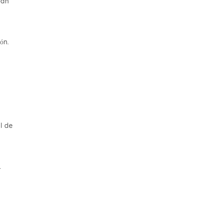
ean
ón.
al de
.