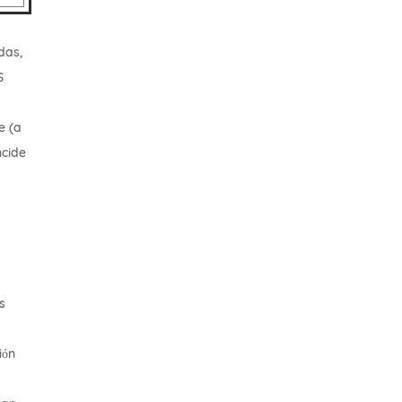
das,
S
e (a
ncide
s
ión