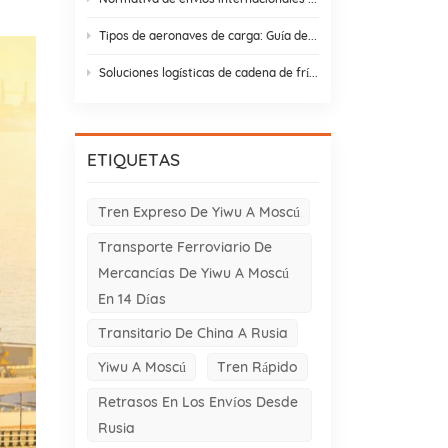
Tipos de aeronaves de carga: Guía de variantes de aviones de carga para el comercio entre Asia y Europa
Soluciones logísticas de cadena de frío: 9 elementos esenciales y estrategias de diseño
ETIQUETAS
Tren Expreso De Yiwu A Moscú
Transporte Ferroviario De
Mercancías De Yiwu A Moscú
En 14 Días
Transitario De China A Rusia
Yiwu A Moscú
Tren Rápido
Retrasos En Los Envíos Desde
Rusia