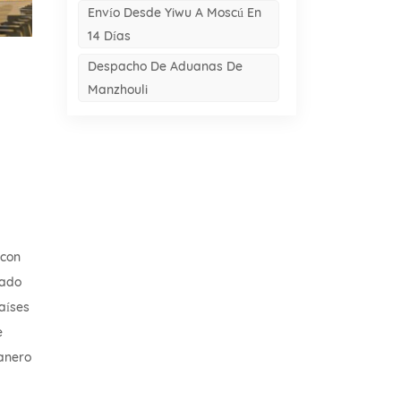
Envío Desde Yiwu A Moscú En
14 Días
Despacho De Aduanas De
Manzhouli
 con
zado
aíses
e
uanero