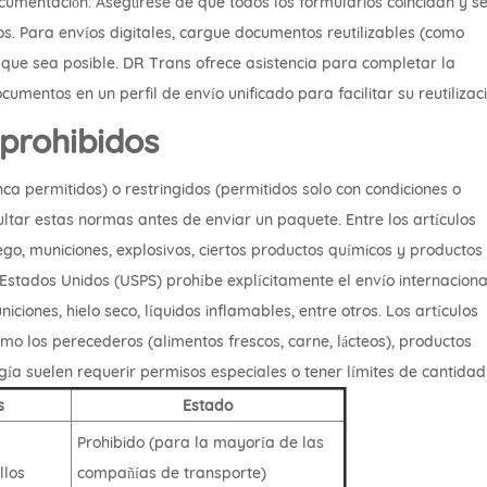
documentación: Asegúrese de que todos los formularios coincidan y s
dos. Para envíos digitales, cargue documentos reutilizables (como
que sea posible. DR Trans ofrece asistencia para completar la
entos en un perfil de envío unificado para facilitar su reutilizaci
 prohibidos
nca permitidos) o restringidos (permitidos solo con condiciones o
ltar estas normas antes de enviar un paquete. Entre los artículos
o, municiones, explosivos, ciertos productos químicos y productos
os Estados Unidos (USPS) prohíbe explícitamente el envío internacion
iciones, hielo seco, líquidos inflamables, entre otros. Los artículos
omo los perecederos (alimentos frescos, carne, lácteos), productos
gía suelen requerir permisos especiales o tener límites de cantidad
s
Estado
Prohibido (para la mayoría de las
llos
compañías de transporte)