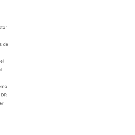
star
s de
el
el
como
. DR
er