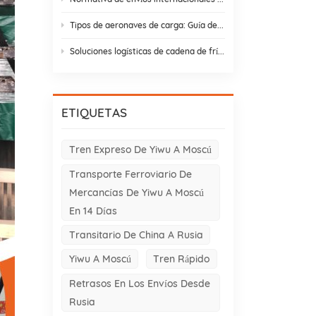
Tipos de aeronaves de carga: Guía de variantes de aviones de carga para el comercio entre Asia y Europa
Soluciones logísticas de cadena de frío: 9 elementos esenciales y estrategias de diseño
ETIQUETAS
Tren Expreso De Yiwu A Moscú
Transporte Ferroviario De
Mercancías De Yiwu A Moscú
En 14 Días
Transitario De China A Rusia
Yiwu A Moscú
Tren Rápido
Retrasos En Los Envíos Desde
Rusia