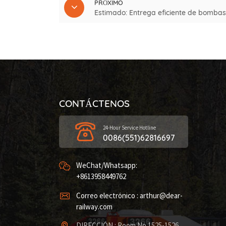
PRÓXIMO
Estimado: Entrega eficiente de bombas 
CONTÁCTENOS
24-Hour Service Hotline
0086(551)62816697
WeChat/Whatsapp:
+8613958449762
Correo electrónico : arthur@dear-
railway.com
DIRECCIÓN : Room No.1525-1526,