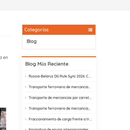
Categorías
Blog
a en
Blog Más Reciente
Russia-Belarus DG Rule Sync 2026: Chemical & Lithium Battery Shipping Guide
Transporte ferroviario de mercancías de Yiwu a Moscú: ahora en 14 días. ¡Basta de retrasos en aduanas!
Transporte de mercancías por carretera: Encontrar un socio que realmente cumpla
Transporte ferroviario de mercancías entre China y Rusia: costes ocultos y cómo evitarlos.
Fraccionamiento de carga frente a transbordo: cómo elegir la mejor estrategia de envío.
Normativa de envíos internacionales y cumplimiento normativo en el comercio electrónico | DR Trans