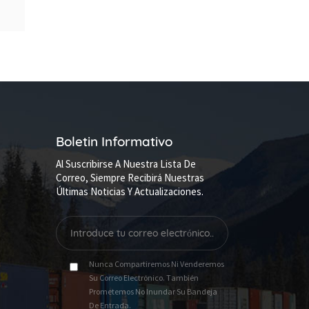
Boletin Informativo
Al Suscribirse A Nuestra Lista De
Correo, Siempre Recibirá Nuestras
Últimas Noticias Y Actualizaciones.
Nunca Compartiremos Ni Venderemos
Su Correo Electrónico. También
Prometemos No Inundar Su Bandeja
De Entrada.