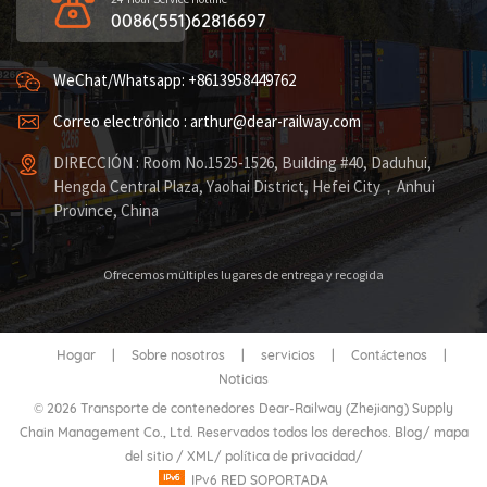
0086(551)62816697
WeChat/Whatsapp: +8613958449762
Correo electrónico : arthur@dear-railway.com
DIRECCIÓN : Room No.1525-1526, Building #40, Daduhui,
Hengda Central Plaza, Yaohai District, Hefei City，Anhui
Province, China
Ofrecemos múltiples lugares de entrega y recogida
Hogar
|
Sobre nosotros
|
servicios
|
Contáctenos
|
Noticias
© 2026 Transporte de contenedores Dear-Railway (Zhejiang) Supply
Chain Management Co., Ltd. Reservados todos los derechos.
Blog
/
mapa
del sitio
/
XML
/
política de privacidad
/
IPv6 RED SOPORTADA