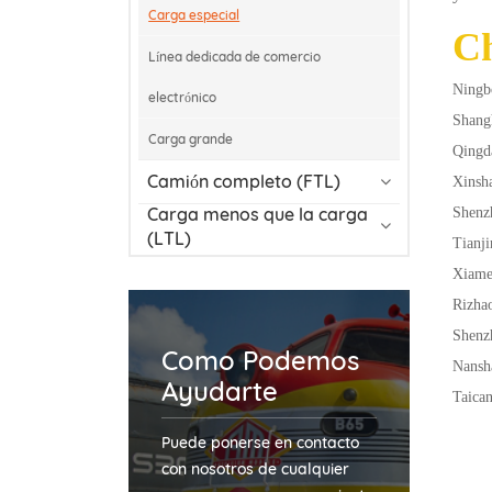
Carga especial
Ch
Línea dedicada de comercio
Ningb
electrónico
Shangh
Carga grande
Qingd
Camión completo (FTL)
Xinsha
Carga menos que la carga
Shenz
(LTL)
Tianji
Xiame
Rizhao
Shenz
Como Podemos
Nansh
Ayudarte
Taican
Puede ponerse en contacto
con nosotros de cualquier