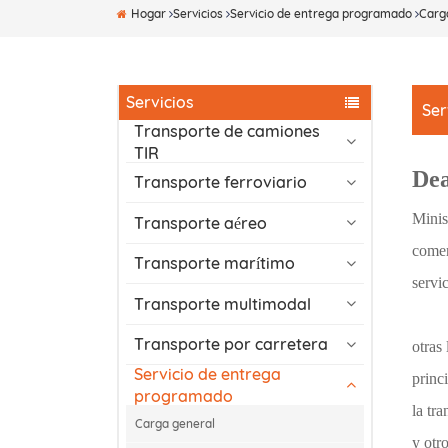
Hogar
Servicios
Servicio de entrega programado
Carg
Servicios
Ser
Transporte de camiones
TIR
Dea
Transporte ferroviario
Minis
Transporte aéreo
comer
Transporte marítimo
servi
Transporte multimodal
Tamb
Transporte por carretera
otras
Servicio de entrega
princ
programado
la tr
Carga general
y otr