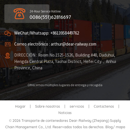
24-Hour Service Hotline
0086(551)62816697
WeChat/Whatsapp: +8613958449762
Correo electrónico : arthur@dear-railway.com
DIRECCIÓN : Room No.1525-1526, Building #40, Daduhui,
Hengda Central Plaza, Yaohai District, Hefei City，Anhui
Province, China
Ofrecemos múltiples lugares de entrega y recogida
Hogar
|
Sobre nosotros
|
servicios
|
Contáctenos
|
Noticias
© 2026 Transporte de contenedores Dear-Railway (Zhejiang) Supply
Chain Management Co., Ltd. Reservados todos los derechos.
Blog
/
mapa