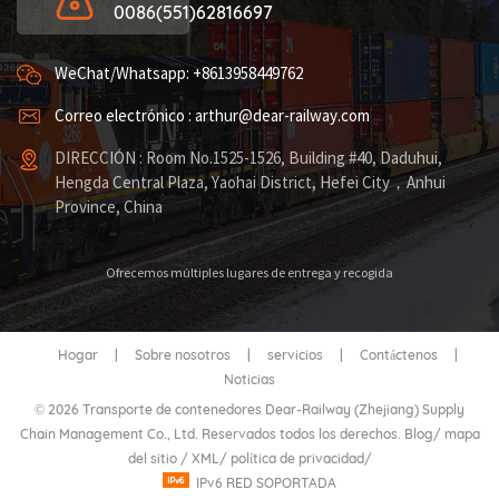
0086(551)62816697
WeChat/Whatsapp: +8613958449762
Correo electrónico : arthur@dear-railway.com
DIRECCIÓN : Room No.1525-1526, Building #40, Daduhui,
Hengda Central Plaza, Yaohai District, Hefei City，Anhui
Province, China
Ofrecemos múltiples lugares de entrega y recogida
Hogar
|
Sobre nosotros
|
servicios
|
Contáctenos
|
Noticias
© 2026 Transporte de contenedores Dear-Railway (Zhejiang) Supply
Chain Management Co., Ltd. Reservados todos los derechos.
Blog
/
mapa
del sitio
/
XML
/
política de privacidad
/
IPv6 RED SOPORTADA