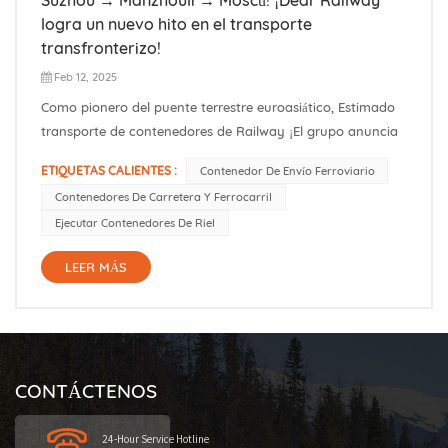
logra un nuevo hito en el transporte
transfronterizo!
Feb 12, 2025
Como pionero del puente terrestre euroasiático, Estimado
transporte de contenedores de Railway ¡El grupo anuncia
con orgullo el exitoso viaje inaugural de ** Suzhou-
ETIQUETAS CALIENTES :
Contenedor De Envío Ferroviario
Manzhouli-Moscú ** Ruta de carga de ferrocarril
Contenedores De Carretera Y Ferrocarril
transfronterizo! Este corredor dorado a través del cinturón
Ejecutar Contenedores De Riel
económico de China-Rusia...
LEER MÁS
CONTÁCTENOS
24-Hour Service Hotline