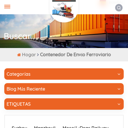
ESPAÑOL
Buscar
Hogar
Contenedor De Envío Ferroviario
Categorías
Blog Más Reciente
ETIQUETAS
Suzhou → Manzhouli → Moscú! ¡Dear Railway