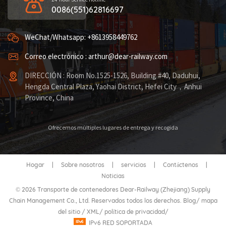
0086(551)62816697
WeChat/Whatsapp: +8613958449762
Correo electrónico : arthur@dear-railway.com
DIRECCIÓN : Room No.1525-1526, Building #40, Daduhui,
Hengda Central Plaza, Yaohai District, Hefei City，Anhui
Province, China
Ofrecemos múltiples lugares de entrega y recogida
Hogar
|
Sobre nosotros
|
servicios
|
Contáctenos
|
Noticias
© 2026 Transporte de contenedores Dear-Railway (Zhejiang) Supply
Chain Management Co., Ltd. Reservados todos los derechos.
Blog
/
mapa
del sitio
/
XML
/
política de privacidad
/
IPv6 RED SOPORTADA