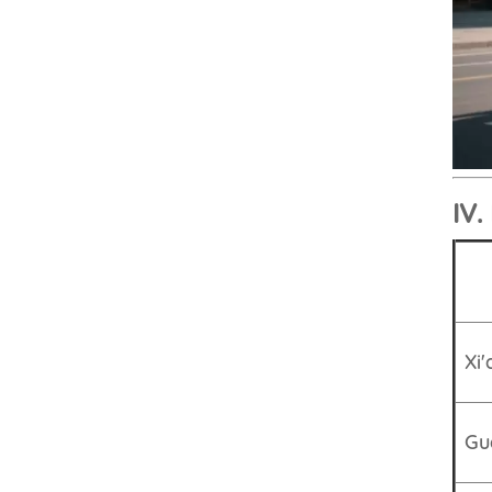
IV.
Xi
Gu