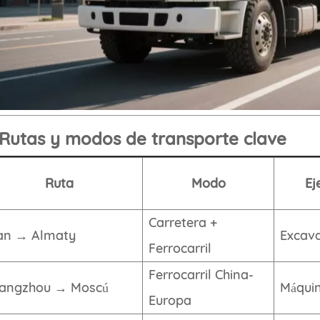
 Rutas y modos de transporte clave
Ruta
Modo
Ej
Carretera +
'an → Almaty
Excav
Ferrocarril
Ferrocarril China-
angzhou → Moscú
Máquin
Europa