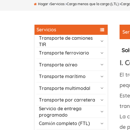
Hogar
Servicios
Carga menos que la carga (LTL)
Carg
Servicios
Ser
Transporte de camiones
TIR
Sol
Transporte ferroviario
I. 
Transporte aéreo
El t
Transporte marítimo
pequ
Transporte multimodal
Este
Transporte por carretera
tran
Servicio de entrega
programado
La c
Camión completo (FTL)
de p