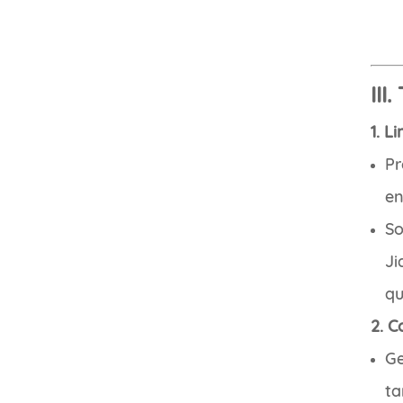
III
1. L
Pr
en
So
Ji
qu
2. C
Ge
ta