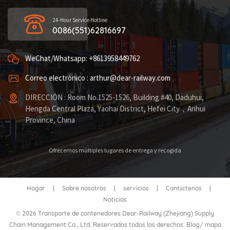
24-Hour Service Hotline
0086(551)62816697
WeChat/Whatsapp: +8613958449762
Correo electrónico : arthur@dear-railway.com
DIRECCIÓN : Room No.1525-1526, Building #40, Daduhui,
Hengda Central Plaza, Yaohai District, Hefei City，Anhui
Province, China
Ofrecemos múltiples lugares de entrega y recogida
Hogar
|
Sobre nosotros
|
servicios
|
Contáctenos
|
Noticias
© 2026 Transporte de contenedores Dear-Railway (Zhejiang) Supply
Chain Management Co., Ltd. Reservados todos los derechos.
Blog
/
mapa